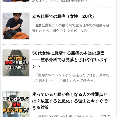
おります。 元々、私自身が腰痛持ち ...
立ち仕事での腰痛（女性 20代）
須磨区鷹取はくの接骨院で立ち仕事での腰痛が改
善した方のご紹介です ２０代 女性 ...
50代女性に急増する腰痛の本当の原因
——整形外科では見落とされやすいポイ
ント
「整形外科でレントゲンを撮ったけれど、異常な
しと言われた」「湿布をもらって様子を ...
座っていると腰が痛くなる人の共通点と
は？放置すると悪化する理由と今すぐで
きる対策
「長時間座っていると腰がつらくなる」 「デスク