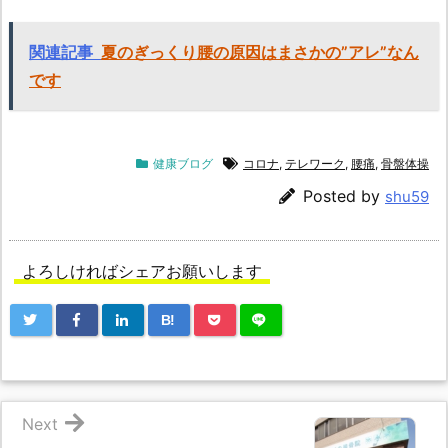
関連記事
夏のぎっくり腰の原因はまさかの”アレ”なん
です
健康ブログ
コロナ
,
テレワーク
,
腰痛
,
骨盤体操
Posted by
shu59
よろしければシェアお願いします
B!
Next