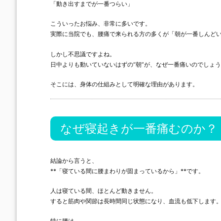
「動き出すまでが一番つらい」
こういったお悩み、非常に多いです。
実際に当院でも、腰痛で来られる方の多くが「朝が一番しんど
しかし不思議ですよね。
日中よりも動いていないはずの“朝”が、なぜ一番痛いのでしょ
そこには、身体の仕組みとして明確な理由があります。
なぜ寝起きが一番痛むのか？
結論から言うと、
**「寝ている間に腰まわりが固まっているから」**です。
人は寝ている間、ほとんど動きません。
すると筋肉や関節は長時間同じ状態になり、血流も低下します
特に腰は、